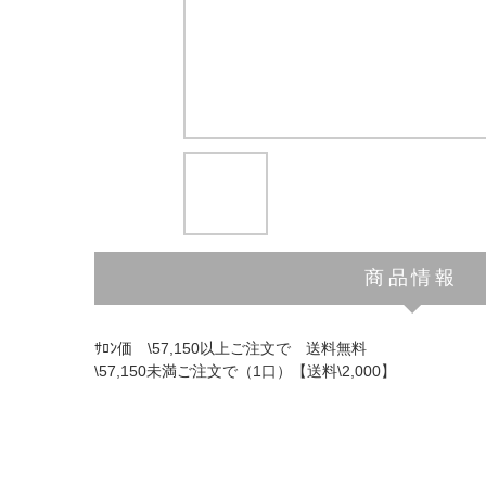
商品情報
ｻﾛﾝ価 \57,150以上ご注文で 送料無料
\57,150未満ご注文で（1口）【送料\2,000】