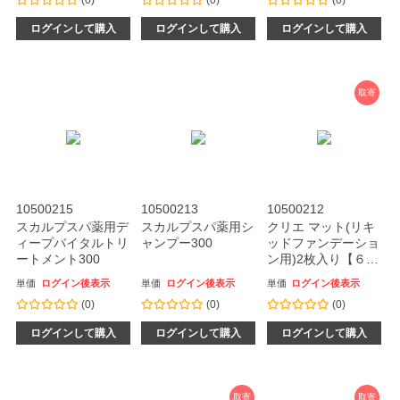
ログインして購入
ログインして購入
ログインして購入
取寄
10500215
10500213
10500212
スカルプスパ薬用デ
スカルプスパ薬用シ
クリエ マット(リキ
ィープバイタルトリ
ャンプー300
ッドファンデーショ
ートメント300
ン用)2枚入り【６個
単位】
単価
ログイン後表示
単価
ログイン後表示
単価
ログイン後表示
(0)
(0)
(0)
ログインして購入
ログインして購入
ログインして購入
取寄
取寄