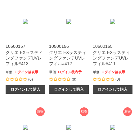
10500157
10500156
10500155
クリエ EXラスティ
クリエ EXラスティ
クリエ EXラスティ
ングファンデUVレ
ングファンデUVレ
ングファンデUVレ
フィル#413
フィル#412
フィル#411
単価
ログイン後表示
単価
ログイン後表示
単価
ログイン後表示
(0)
(0)
(0)
ログインして購入
ログインして購入
ログインして購入
取寄
取寄
取寄