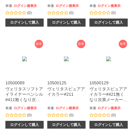
メーカー廃盤
メーカー廃盤
メーカー廃盤
単価
ログイン後表示
単価
ログイン後表示
単価
ログイン後表示
(0)
(0)
(0)
ログインして購入
ログインして購入
ログインして購入
取寄
取寄
取寄
10500089
10500125
10500129
ヴェリタスソフトア
ヴェリタスピュアア
ヴェリタスピュアア
イライナーペンシル
イカラー#211
イカラー#421無く
#411無くなり次第
なり次第メーカー廃
メーカー廃盤
盤
単価
ログイン後表示
単価
ログイン後表示
単価
ログイン後表示
(0)
(0)
(0)
ログインして購入
ログインして購入
ログインして購入