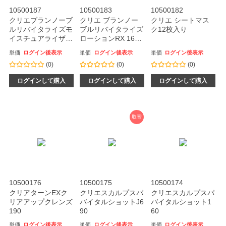
10500187
10500183
10500182
クリエブランノーブ
クリエ ブランノー
クリエ シートマス
ルリバイタライズモ
ブルリバイタライズ
ク12枚入り
イスチュアライザー
ローションRX 160
RX100(2本単位注
(2本単位注文）
単価
ログイン後表示
単価
ログイン後表示
単価
ログイン後表示
文）
(0)
(0)
(0)
ログインして購入
ログインして購入
ログインして購入
取寄
10500176
10500175
10500174
クリアターンEXク
クリエスカルプスパ
クリエスカルプスパ
リアアップクレンズ
バイタルショットJ6
バイタルショット1
190
90
60
単価
ログイン後表示
単価
ログイン後表示
単価
ログイン後表示