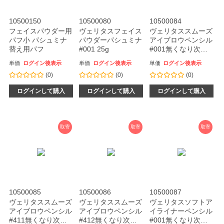
10500150
10500080
10500084
フェイスパウダー用
ヴェリタスフェイス
ヴェリタススムーズ
パフ小 パシュミナ
パウダーパシュミナ
アイブロウペンシル
替え用パフ
#001 25g
#001無くなり次第
メーカー廃盤
単価
ログイン後表示
単価
ログイン後表示
単価
ログイン後表示
(0)
(0)
(0)
ログインして購入
ログインして購入
ログインして購入
取寄
取寄
取寄
10500085
10500086
10500087
ヴェリタススムーズ
ヴェリタススムーズ
ヴェリタスソフトア
アイブロウペンシル
アイブロウペンシル
イライナーペンシル
#411無くなり次第
#412無くなり次第
#001無くなり次第