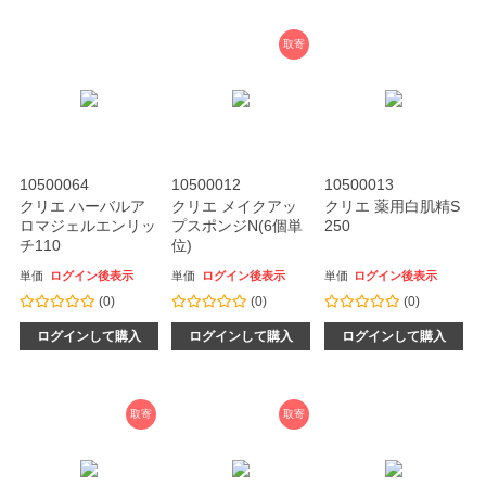
取寄
10500064
10500012
10500013
クリエ ハーバルア
クリエ メイクアッ
クリエ 薬用白肌精S
ロマジェルエンリッ
プスポンジN(6個単
250
チ110
位)
単価
ログイン後表示
単価
ログイン後表示
単価
ログイン後表示
(0)
(0)
(0)
ログインして購入
ログインして購入
ログインして購入
取寄
取寄