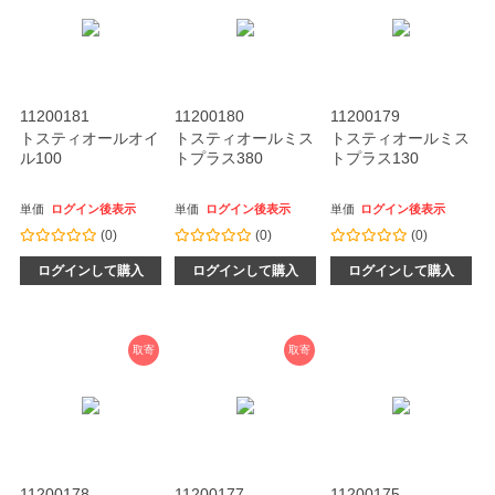
11200181
11200180
11200179
トスティオールオイ
トスティオールミス
トスティオールミス
ル100
トプラス380
トプラス130
単価
ログイン後表示
単価
ログイン後表示
単価
ログイン後表示
(0)
(0)
(0)
ログインして購入
ログインして購入
ログインして購入
取寄
取寄
11200178
11200177
11200175