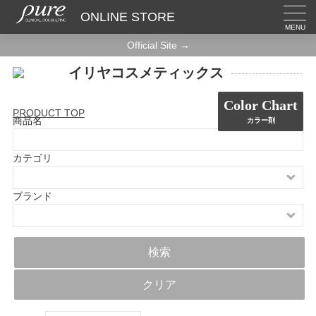
ONLINE STORE
MENU
Official Site →
イリヤコスメティックス
Color Chart
PRODUCT TOP
商品名
カラー剤
カテゴリ
ブランド
検索
クリア