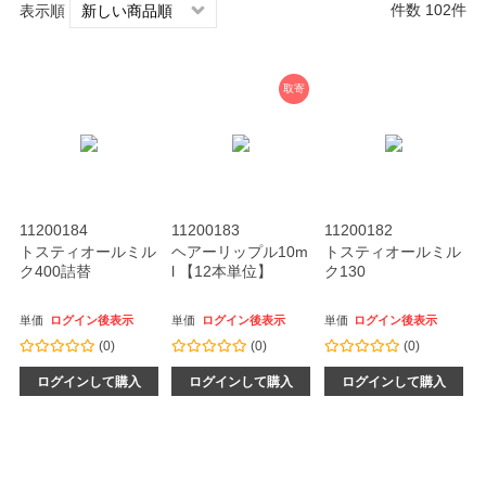
件数 102件
表示順
取寄
11200184
11200183
11200182
トスティオールミル
ヘアーリップル10m
トスティオールミル
ク400詰替
l 【12本単位】
ク130
単価
ログイン後表示
単価
ログイン後表示
単価
ログイン後表示
(0)
(0)
(0)
ログインして購入
ログインして購入
ログインして購入