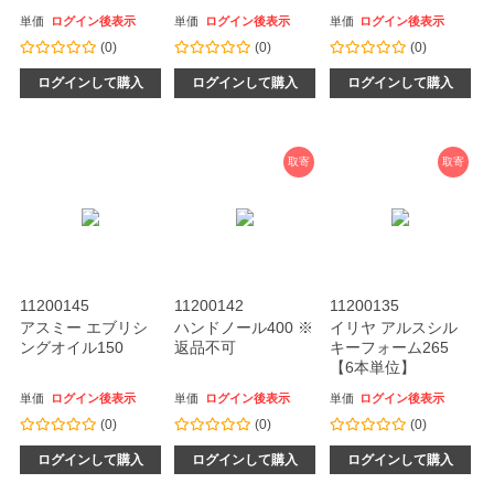
ィープダークブラウ
ープブラック)【3本
【3甲単位】
単価
ログイン後表示
単価
ログイン後表示
単価
ログイン後表示
ン)【3本単位】
単位】
(0)
(0)
(0)
ログインして購入
ログインして購入
ログインして購入
取寄
取寄
11200145
11200142
11200135
アスミー エブリシ
ハンドノール400 ※
イリヤ アルスシル
ングオイル150
返品不可
キーフォーム265
【6本単位】
単価
ログイン後表示
単価
ログイン後表示
単価
ログイン後表示
(0)
(0)
(0)
ログインして購入
ログインして購入
ログインして購入