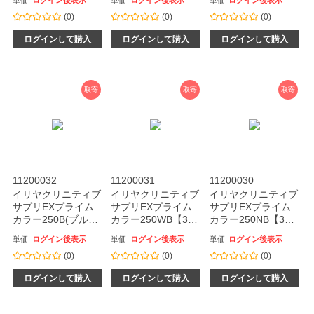
(0)
(0)
(0)
ログインして購入
ログインして購入
ログインして購入
取寄
取寄
取寄
11200032
11200031
11200030
イリヤクリニティブ
イリヤクリニティブ
イリヤクリニティブ
サプリEXプライム
サプリEXプライム
サプリEXプライム
カラー250B(ブルー)
カラー250WB【3本
カラー250NB【3本
【3本単位】
単位】
単位】
単価
ログイン後表示
単価
ログイン後表示
単価
ログイン後表示
(0)
(0)
(0)
ログインして購入
ログインして購入
ログインして購入