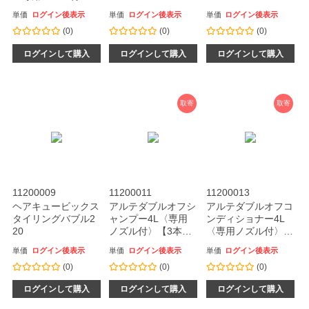
【3本単位】
単価
ログイン後表示
単価
ログイン後表示
単価
ログイン後表示
(0)
(0)
(0)
ログインして購入
ログインして購入
ログインして購入
取寄
取寄
11200009
11200011
11200013
ヘアキュービックス
アルテダブルオフシ
アルテダブルオフコ
タイリングバブル2
ャンプー4L〈専用
ンディショナー4L
20
ノズル付〉【3本単
〈専用ノズル付〉
位】
【3本単位】
単価
ログイン後表示
単価
ログイン後表示
単価
ログイン後表示
(0)
(0)
(0)
ログインして購入
ログインして購入
ログインして購入