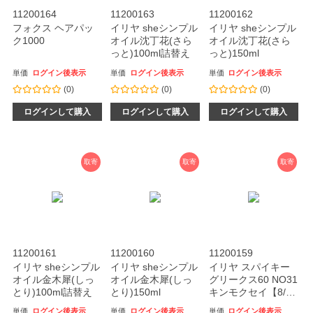
11200164
11200163
11200162
フォクス ヘアパッ
イリヤ sheシンプル
イリヤ sheシンプル
ク1000
オイル沈丁花(さら
オイル沈丁花(さら
っと)100ml詰替え
っと)150ml
単価
ログイン後表示
単価
ログイン後表示
単価
ログイン後表示
(0)
(0)
(0)
ログインして購入
ログインして購入
ログインして購入
取寄
取寄
取寄
11200161
11200160
11200159
イリヤ sheシンプル
イリヤ sheシンプル
イリヤ スパイキー
オイル金木犀(しっ
オイル金木犀(しっ
グリークス60 NO31
とり)100ml詰替え
とり)150ml
キンモクセイ【8/1
価格改定】
単価
ログイン後表示
単価
ログイン後表示
単価
ログイン後表示