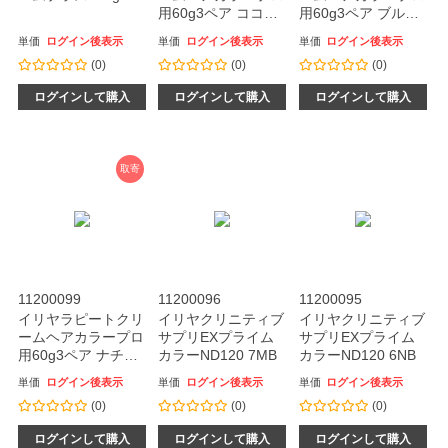
用60g3ペア ココア
用60g3ペア ブルー
ブラウン
グレイ
単価
ログイン後表示
単価
ログイン後表示
単価
ログイン後表示
(0)
(0)
(0)
ログインして購入
ログインして購入
ログインして購入
取寄
11200099
11200096
11200095
イリヤラピートクリ
イリヤクリニティブ
イリヤクリニティブ
ームヘアカラープロ
サプリEXプライム
サプリEXプライム
用60g3ペア ナチュ
カラーND120 7MB
カラーND120 6NB
レルグレイ
単価
ログイン後表示
単価
ログイン後表示
単価
ログイン後表示
(0)
(0)
(0)
ログインして購入
ログインして購入
ログインして購入