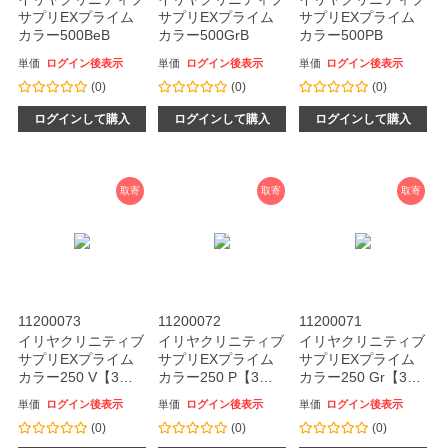
サプリEXプライム
サプリEXプライム
サプリEXプライム
カラー500BeB
カラー500GrB
カラー500PB
単価
ログイン後表示
単価
ログイン後表示
単価
ログイン後表示
(0)
(0)
(0)
ログインして購入
ログインして購入
ログインして購入
取寄
取寄
取寄
11200073
11200072
11200071
イリヤクリニティブ
イリヤクリニティブ
イリヤクリニティブ
サプリEXプライム
サプリEXプライム
サプリEXプライム
カラー250 V【3本
カラー250 P【3本
カラー250 Gr【3本
単位】
単位】
単位】
単価
ログイン後表示
単価
ログイン後表示
単価
ログイン後表示
(0)
(0)
(0)