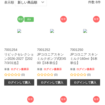
件数 8件
表示順
限定
取寄
取寄
残9
7001254
7001252
7001250
リビックセレクショ
JPコロニアスキン
JPコロニア スキン
ン2026-2027【202
ミルクポンプ式EX5
ミルク160ml【6本
7/3/31迄】
00【3本単位】
単位】
単価
ログイン後表示
単価
ログイン後表示
単価
ログイン後表示
(0)
(0)
(0)
ログインして購入
ログインして購入
ログインして購入
取寄
取寄
取寄